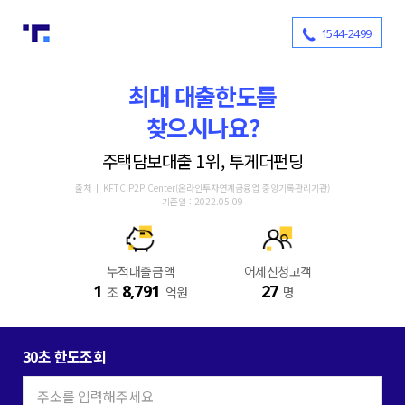
1544-2499
최대 대출한도를
찾으시나요?
주택담보대출 1위, 투게더펀딩
출처
KFTC P2P Center(온라인투자연계금융업 중앙기록관리기관)
기준일 : 2022.05.09
누적대출금액
어제신청고객
1
8,791
27
조
억원
명
30초 한도조회