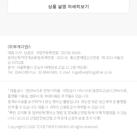
상품 설명 자세히보기
(주)투게더앱스
대표 이사 : 남운성
사업자등록번호 : 283-88-00146
온라인투자연계금융업 등록번호 : 2023-41
통신판매업신고번호 : 제 2015-서울강
남-03752호
본사 : 서울특별시 강남구 테헤란로 22길 12, 2층(역삼동)
Tel : 1544-2499 Fax : 02-6944-9401
E-mail : together@together.co.kr
* 대출금리 : 연20%이내, 연체 이자율 : 약정금리 +3% 이내 (법정최고금리 20%이내),
플랫폼 이용료, 법무비 등 부대비용은 추가될수 있습니다.
중개수수료를 요구하거나 받는 행위는 불법입니다. 과도한 빚은 당신에게 큰 불행을
안겨 줄 수 있습니다. 대출 시 귀하의 신용등급이 하락할 수 있습니다.
*폭언, 성희롱 등 업무방해 행위는 형법 및 정보통신망법 등에 의해 처벌받을 수 있습
니다.[′18.10.18 산업안전보건법 고객 응대 근로자 보호 조치 시행]
Copyright(c) 2018 TOGETHER FUNDING All rights reserved